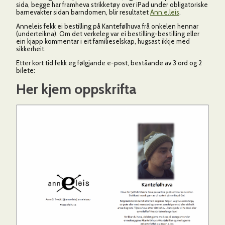
sida, begge har framheva strikketøy over iPad under obligatoriske
barnevakter sidan barndomen, blir resultatet
Ann.e.leis
.
Anneleis fekk ei bestilling på Kantefølhuva frå onkelen hennar
(underteikna). Om det verkeleg var ei bestilling-bestilling eller
ein kjapp kommentar i eit familieselskap, hugsast ikkje med
sikkerheit.
Etter kort tid fekk eg følgjande e-post, beståande av 3 ord og 2
bilete:
Her kjem oppskrifta