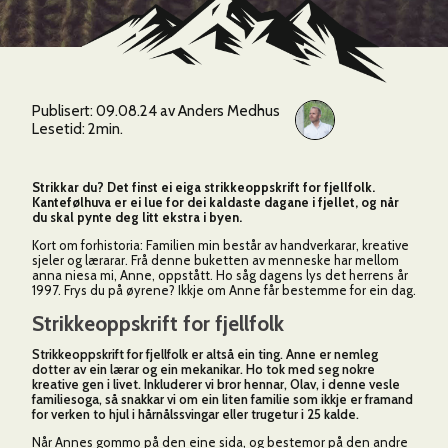
3
4
Publisert: 09.08.24 av Anders Medhus
Lesetid: 2min.
3
Strikkar du? Det finst ei eiga strikkeoppskrift for fjellfolk.
Kantefølhuva er ei lue for dei kaldaste dagane i fjellet, og når
145
du skal pynte deg litt ekstra i byen.
Kort om forhistoria: Familien min består av handverkarar, kreative
sjeler og lærarar. Frå denne buketten av menneske har mellom
anna niesa mi, Anne, oppstått. Ho såg dagens lys det herrens år
1997. Frys du på øyrene? Ikkje om Anne får bestemme for ein dag.
2
2
Strikkeoppskrift for fjellfolk
6
Strikkeoppskrift for fjellfolk er altså ein ting. Anne er nemleg
dotter av ein lærar og ein mekanikar. Ho tok med seg nokre
kreative gen i livet. Inkluderer vi bror hennar, Olav, i denne vesle
familiesoga, så snakkar vi om ein liten familie som ikkje er framand
for verken to hjul i hårnålssvingar eller trugetur i 25 kalde.
Når Annes gommo på den eine sida, og bestemor på den andre