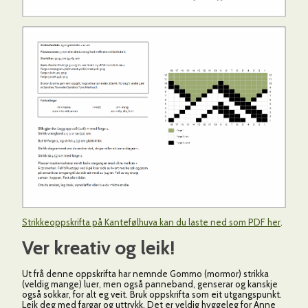
Strikkeoppskrifta på Kantefølhuva kan du laste ned som PDF her
.
Ver kreativ og leik!
Ut frå denne oppskrifta har nemnde Gommo (mormor) strikka
(veldig mange) luer, men også panneband, genserar og kanskje
også sokkar, for alt eg veit. Bruk oppskrifta som eit utgangspunkt.
Leik deg med fargar og uttrykk. Det er veldig hyggeleg for Anne