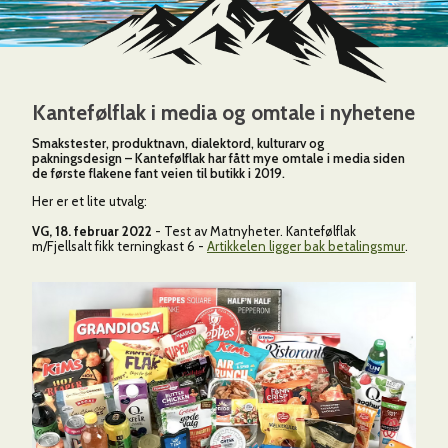
3
4
Kantefølflak i media og omtale i nyhetene
3
Smakstester, produktnavn, dialektord, kulturarv og
pakningsdesign – Kantefølflak har fått mye omtale i media siden
de første flakene fant veien til butikk i 2019.
Her er et lite utvalg:
145
VG, 18. februar 2022
- Test av Matnyheter. Kantefølflak
m/Fjellsalt fikk terningkast 6 -
Artikkelen ligger bak betalingsmur
.
2
2
6