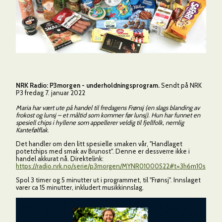
NRK Radio: P3morgen - underholdningsprogram.
Sendt på NRK
P3 fredag 7. januar 2022
Maria har vært ute på handel til fredagens Frønsj (en slags blanding av
frokost og lunsj – et måltid som kommer før lunsj). Hun har funnet en
spesiell chips i hyllene som appellerer veldig til fjellfolk, nemlig
Kantefølflak
.
Det handler om den litt spesielle smaken vår, "Handlaget
potetchips med smak av Brunost". Denne er dessverre ikke i
handel akkurat nå. Direktelink:
https://radio.nrk.no/serie/p3morgen/MYNR01000522#t=3h6m10s
Spol 3 timer og 5 minutter ut i programmet, til "Frønsj". Innslaget
varer ca 15 minutter, inkludert musikkinnslag.