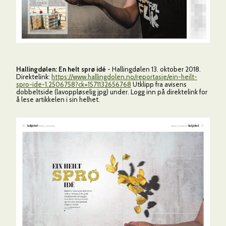
Hallingdølen:
En helt sprø idé
- Hallingdølen 13. oktober 2018.
Direktelink:
https://www.hallingdolen.no/reportasje/ein-heilt-
spro-ide-1.2506758?ck=1571132656768
Utklipp fra avisens
dobbeltside (lavoppløselig jpg) under. Logg inn på direktelink for
å lese artikkelen i sin helhet.