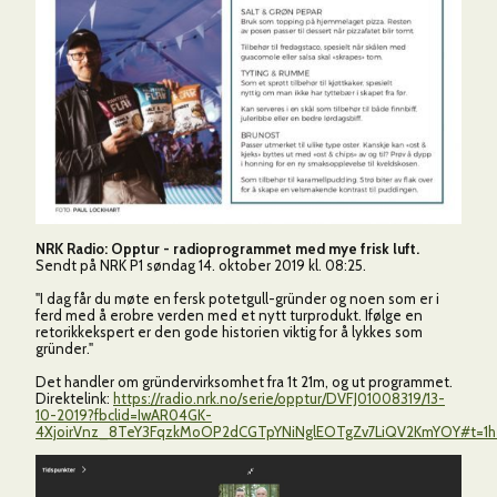
NRK Radio: Opptur - radioprogrammet med mye frisk luft.
Sendt på NRK P1 søndag 14. oktober 2019 kl. 08:25.
"I dag får du møte en fersk potetgull-gründer og noen som er i
ferd med å erobre verden med et nytt turprodukt. Ifølge en
retorikkekspert er den gode historien viktig for å lykkes som
gründer."
Det handler om gründervirksomhet fra 1t 21m, og ut programmet.
Direktelink:
https://radio.nrk.no/serie/opptur/DVFJ01008319/13-
10-2019?fbclid=IwAR04GK-
4XjoirVnz_8TeY3FqzkMoOP2dCGTpYNiNglEOTgZv7LiQV2KmYOY#t=1h