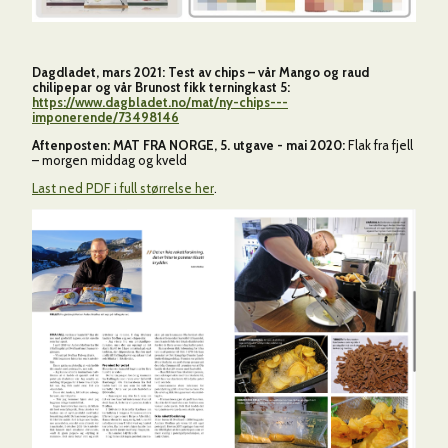
Dagdladet, mars 2021: Test av chips – vår Mango og raud
chilipepar og vår Brunost fikk terningkast 5:
https://www.dagbladet.no/mat/ny-chips---
imponerende/73498146
Aftenposten: MAT FRA NORGE, 5. utgave - mai 2020:
Flak fra fjell
– morgen middag og kveld
Last ned PDF i full størrelse her
.