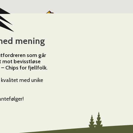
5
r med mening
 utfordreren som går
t mot bevisstløse
– Chips for fjellfolk.
t kvalitet med unike
Kantefølger!