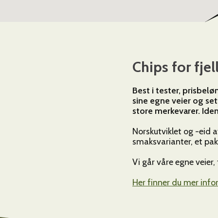
Chips for fje
Best i tester, prisbel
sine egne veier og se
store merkevarer. Ident
Norskutviklet og -eid a
smaksvarianter, et pakn
Vi går våre egne veier, 
Her finner du mer inf