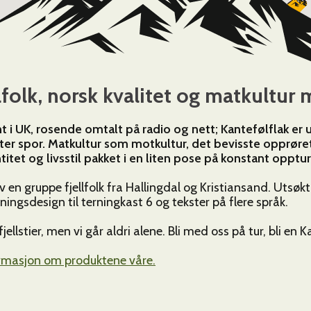
llfolk, norsk kvalitet og matkultu
ønt i UK, rosende omtalt på radio og nett; Kantefølflak er
tter spor. Matkultur som motkultur, det bevisste opprøre
itet og livsstil pakket i en liten pose på konstant opptur 
v en gruppe fjellfolk fra Hallingdal og Kristiansand. Utsøk
ingsdesign til terningkast 6 og tekster på flere språk.
fjellstier, men vi går aldri alene. Bli med oss på tur, bli en 
ormasjon om produktene våre.