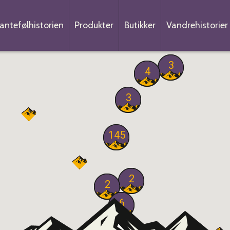
antefølhistorien
Produkter
Butikker
Vandrehistorier
3
4
3
145
2
2
6